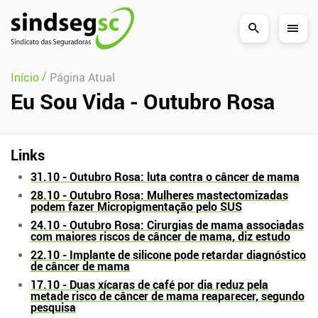
Pular Navegação (s)
/
Início
Página Atual
Eu Sou Vida - Outubro Rosa
Links
31.10 - Outubro Rosa: luta contra o câncer de mama
28.10 - Outubro Rosa: Mulheres mastectomizadas
podem fazer Micropigmentação pelo SUS
24.10 - Outubro Rosa: Cirurgias de mama associadas
com maiores riscos de câncer de mama, diz estudo
22.10 - Implante de silicone pode retardar diagnóstico
de câncer de mama
17.10 - Duas xícaras de café por dia reduz pela
metade risco de câncer de mama reaparecer, segundo
pesquisa