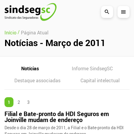
Pular Navegação (s)
/
Início
Página Atual
Notícias - Março de 2011
Notícias
Informe SindsegSC
Destaque associadas
Capital intelectual
1
2
3
Filial e Bate-pronto da HDI Seguros em
Joinville mudam de endereço
Desde o dia 28 de março de 2011, a Filial e o Bate-pronto da HDI
Seguros em Joinville mudaram de endereço.