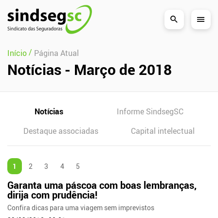
Pular Navegação (s)
/
Início
Página Atual
Notícias - Março de 2018
Notícias
Informe SindsegSC
Destaque associadas
Capital intelectual
1
2
3
4
5
Garanta uma páscoa com boas lembranças,
dirija com prudência!
Confira dicas para uma viagem sem imprevistos