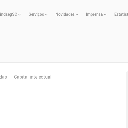
u
indsegSC
Serviços
Novidades
Imprensa
Estatís
cipal
das
Capital intelectual