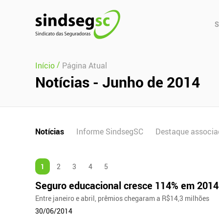
Pular Navegação (s)
Men
S
Prin
/
Início
Página Atual
Notícias - Junho de 2014
Notícias
Informe SindsegSC
Destaque associa
1
2
3
4
5
Seguro educacional cresce 114% em 2014
Entre janeiro e abril, prêmios chegaram a R$14,3 milhões
30/06/2014