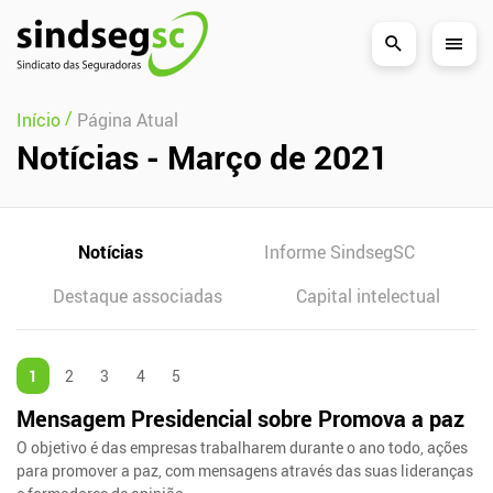
Pular Navegação (s)
/
Início
Página Atual
Notícias - Março de 2021
Notícias
Informe SindsegSC
Destaque associadas
Capital intelectual
1
2
3
4
5
Mensagem Presidencial sobre Promova a paz
O objetivo é das empresas trabalharem durante o ano todo, ações
para promover a paz, com mensagens através das suas lideranças