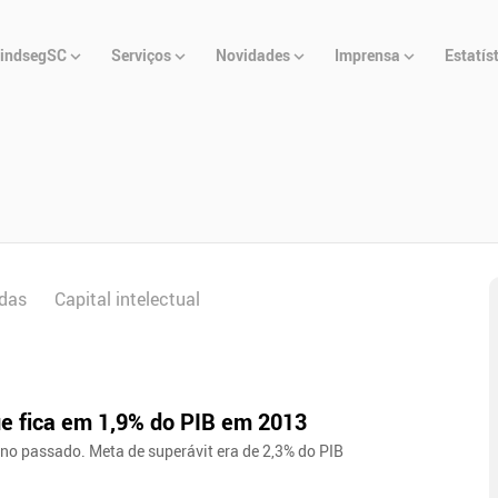
u
indsegSC
Serviços
Novidades
Imprensa
Estatís
cipal
das
Capital intelectual
ue fica em 1,9% do PIB em 2013
no passado. Meta de superávit era de 2,3% do PIB