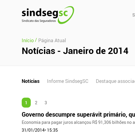
Pular Navegação (s)
Men
S
Prin
/
Início
Página Atual
Notícias - Janeiro de 2014
Notícias
Informe SindsegSC
Destaque associa
1
2
3
Governo descumpre superávit primário, q
Economia para pagar juros alcançou R$ 91,306 bilhões no a
31/01/2014• 15:35