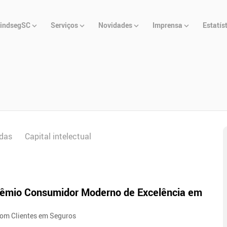
u
indsegSC
Serviços
Novidades
Imprensa
Estatís
cipal
das
Capital intelectual
rêmio Consumidor Moderno de Excelência em
com Clientes em Seguros