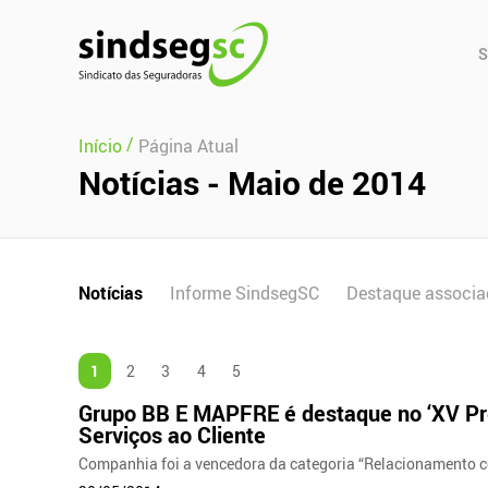
Pular Navegação (s)
Men
S
Prin
/
Início
Página Atual
Notícias - Maio de 2014
Notícias
Informe SindsegSC
Destaque associa
1
2
3
4
5
Grupo BB E MAPFRE é destaque no ‘XV P
Serviços ao Cliente
Companhia foi a vencedora da categoria “Relacionamento 